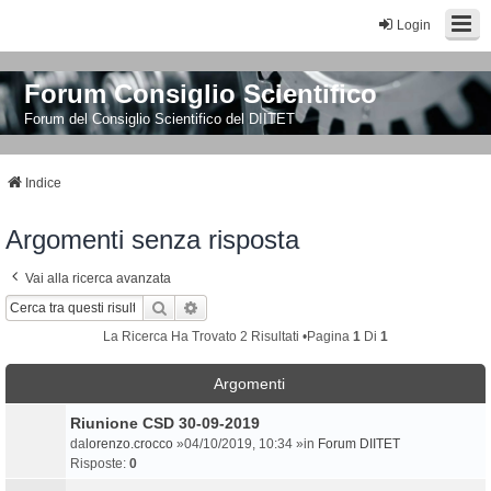
Login
Forum Consiglio Scientifico
Forum del Consiglio Scientifico del DIITET
Indice
Argomenti senza risposta
Vai alla ricerca avanzata
Cerca
Ricerca Avanzata
La Ricerca Ha Trovato 2 Risultati •Pagina
1
Di
1
Argomenti
Riunione CSD 30-09-2019
da
lorenzo.crocco
»04/10/2019, 10:34 »in
Forum DIITET
Risposte:
0