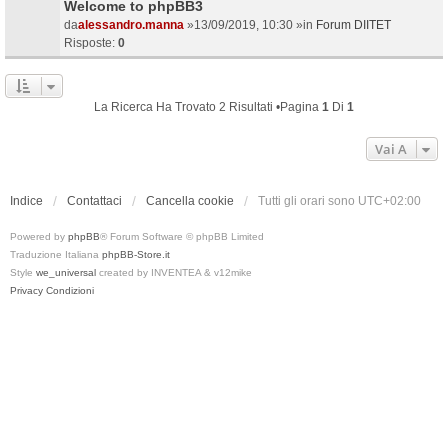
Welcome to phpBB3
da
alessandro.manna
»13/09/2019, 10:30 »in
Forum DIITET
Risposte:
0
La Ricerca Ha Trovato 2 Risultati •Pagina
1
Di
1
Vai A
Indice
Contattaci
Cancella cookie
Tutti gli orari sono
UTC+02:00
Powered by
phpBB
® Forum Software © phpBB Limited
Traduzione Italiana
phpBB-Store.it
Style
we_universal
created by INVENTEA & v12mike
Privacy
Condizioni