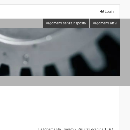
Login
Argomenti senza risposta
Argomenti attivi
La Ricerca Ha Trovato 2 Risultati •Pagina
1
Di
1