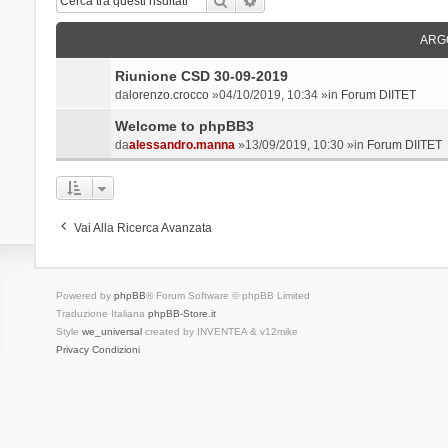
ARG
Riunione CSD 30-09-2019
da
lorenzo.crocco
»04/10/2019, 10:34 »in
Forum DIITET
Welcome to phpBB3
da
alessandro.manna
»13/09/2019, 10:30 »in
Forum DIITET
Vai Alla Ricerca Avanzata
Powered by
phpBB
® Forum Software © phpBB Limited
Traduzione Italiana
phpBB-Store.it
Style
we_universal
created by INVENTEA & v12mike
Privacy
Condizioni