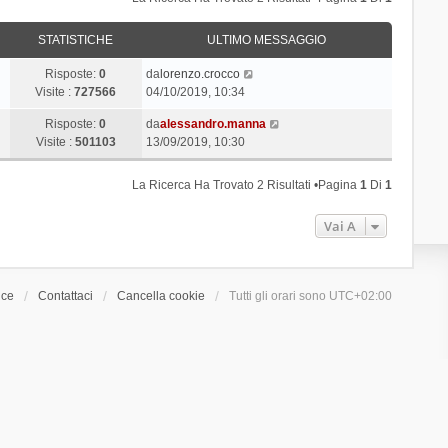
STATISTICHE
ULTIMO MESSAGGIO
Risposte:
0
da
lorenzo.crocco
Visite :
727566
04/10/2019, 10:34
Risposte:
0
da
alessandro.manna
Visite :
501103
13/09/2019, 10:30
La Ricerca Ha Trovato 2 Risultati •Pagina
1
Di
1
Vai A
ice
Contattaci
Cancella cookie
Tutti gli orari sono
UTC+02:00