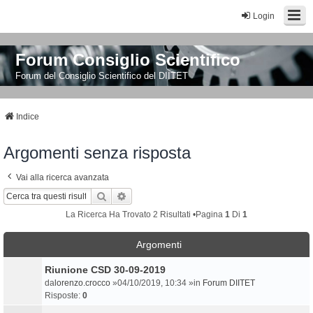
Login
Forum Consiglio Scientifico
Forum del Consiglio Scientifico del DIITET
Indice
Argomenti senza risposta
Vai alla ricerca avanzata
Cerca
Ricerca Avanzata
La Ricerca Ha Trovato 2 Risultati •Pagina
1
Di
1
Argomenti
Riunione CSD 30-09-2019
da
lorenzo.crocco
»04/10/2019, 10:34 »in
Forum DIITET
Risposte:
0