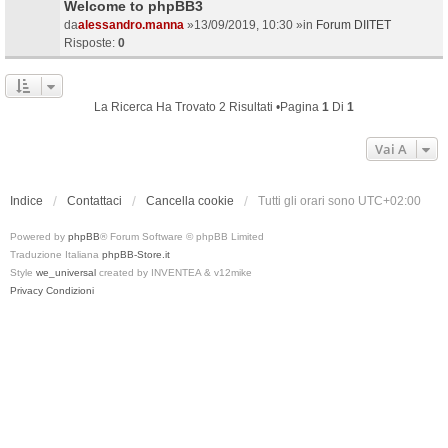
Welcome to phpBB3
da
alessandro.manna
»13/09/2019, 10:30 »in
Forum DIITET
Risposte:
0
La Ricerca Ha Trovato 2 Risultati •Pagina
1
Di
1
Vai A
Indice
Contattaci
Cancella cookie
Tutti gli orari sono
UTC+02:00
Powered by
phpBB
® Forum Software © phpBB Limited
Traduzione Italiana
phpBB-Store.it
Style
we_universal
created by INVENTEA & v12mike
Privacy
Condizioni