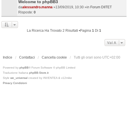
Welcome to phpBB3
da
alessandro.manna
»13/09/2019, 10:30 »in
Forum DIITET
Risposte:
0
La Ricerca Ha Trovato 2 Risultati •Pagina
1
Di
1
Vai A
Indice
Contattaci
Cancella cookie
Tutti gli orari sono
UTC+02:00
Powered by
phpBB
® Forum Software © phpBB Limited
Traduzione Italiana
phpBB-Store.it
Style
we_universal
created by INVENTEA & v12mike
Privacy
Condizioni