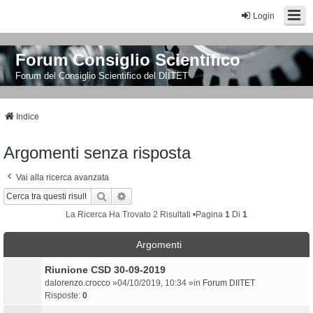
Login
Forum Consiglio Scientifico
Forum del Consiglio Scientifico del DIITET
Indice
Argomenti senza risposta
Vai alla ricerca avanzata
Cerca
Ricerca Avanzata
La Ricerca Ha Trovato 2 Risultati •Pagina
1
Di
1
Argomenti
Riunione CSD 30-09-2019
da
lorenzo.crocco
»04/10/2019, 10:34 »in
Forum DIITET
Risposte:
0