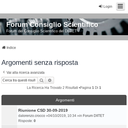
Login
Forum Consiglio Scientifico
Forum del Consiglio Scientifico del DIITET
Indice
Argomenti senza risposta
Vai alla ricerca avanzata
Cerca
Ricerca Avanzata
La Ricerca Ha Trovato 2 Risultati •Pagina
1
Di
1
Argomenti
Riunione CSD 30-09-2019
da
lorenzo.crocco
»04/10/2019, 10:34 »in
Forum DIITET
Risposte:
0