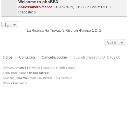
Welcome to phpBB3
da
alessandro.manna
»13/09/2019, 10:30 »in
Forum DIITET
Risposte:
0
La Ricerca Ha Trovato 2 Risultati •Pagina
1
Di
1
Vai A
Indice
Contattaci
Cancella cookie
Tutti gli orari sono
UTC+02:00
Powered by
phpBB
® Forum Software © phpBB Limited
Traduzione Italiana
phpBB-Store.it
Style
we_universal
created by INVENTEA & v12mike
Privacy
Condizioni