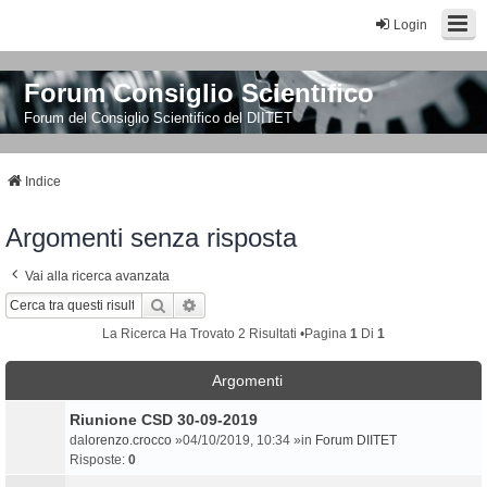
Login
Forum Consiglio Scientifico
Forum del Consiglio Scientifico del DIITET
Indice
Argomenti senza risposta
Vai alla ricerca avanzata
Cerca
Ricerca Avanzata
La Ricerca Ha Trovato 2 Risultati •Pagina
1
Di
1
Argomenti
Riunione CSD 30-09-2019
da
lorenzo.crocco
»04/10/2019, 10:34 »in
Forum DIITET
Risposte:
0