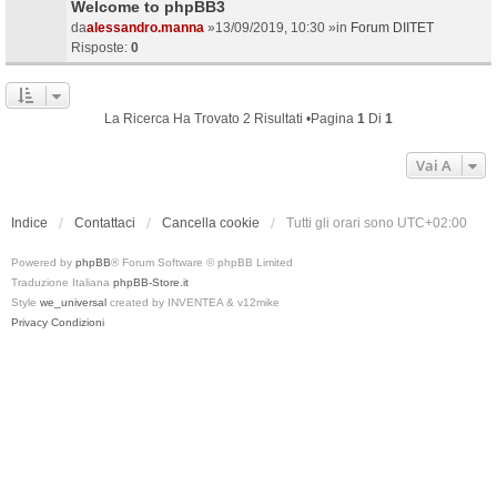
Welcome to phpBB3
da
alessandro.manna
»13/09/2019, 10:30 »in
Forum DIITET
Risposte:
0
La Ricerca Ha Trovato 2 Risultati •Pagina
1
Di
1
Vai A
Indice
Contattaci
Cancella cookie
Tutti gli orari sono
UTC+02:00
Powered by
phpBB
® Forum Software © phpBB Limited
Traduzione Italiana
phpBB-Store.it
Style
we_universal
created by INVENTEA & v12mike
Privacy
Condizioni