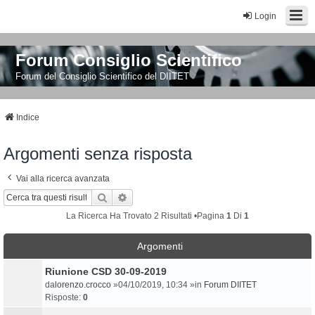
Login
Forum Consiglio Scientifico
Forum del Consiglio Scientifico del DIITET
Indice
Argomenti senza risposta
Vai alla ricerca avanzata
Cerca
Ricerca Avanzata
La Ricerca Ha Trovato 2 Risultati •Pagina
1
Di
1
Argomenti
Riunione CSD 30-09-2019
da
lorenzo.crocco
»04/10/2019, 10:34 »in
Forum DIITET
Risposte:
0