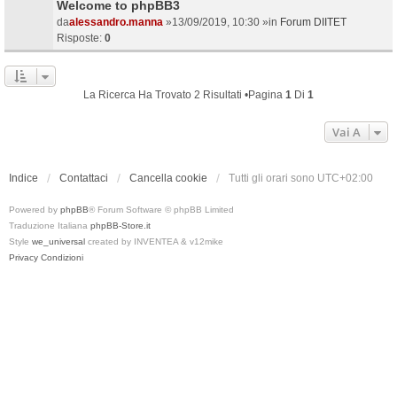
Welcome to phpBB3
da
alessandro.manna
»13/09/2019, 10:30 »in
Forum DIITET
Risposte:
0
La Ricerca Ha Trovato 2 Risultati •Pagina
1
Di
1
Vai A
Indice
Contattaci
Cancella cookie
Tutti gli orari sono
UTC+02:00
Powered by
phpBB
® Forum Software © phpBB Limited
Traduzione Italiana
phpBB-Store.it
Style
we_universal
created by INVENTEA & v12mike
Privacy
Condizioni