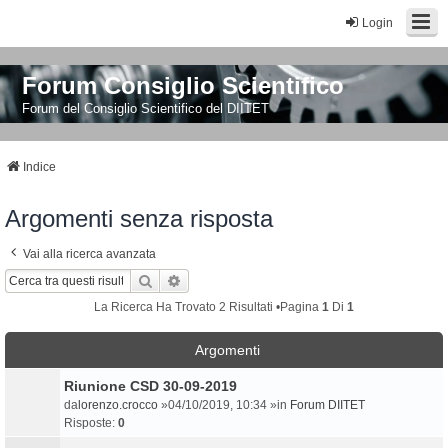
Login
Forum Consiglio Scientifico
Forum del Consiglio Scientifico del DIITET
Indice
Argomenti senza risposta
Vai alla ricerca avanzata
Cerca
Ricerca Avanzata
La Ricerca Ha Trovato 2 Risultati •Pagina
1
Di
1
Argomenti
Riunione CSD 30-09-2019
da
lorenzo.crocco
»04/10/2019, 10:34 »in
Forum DIITET
Risposte:
0