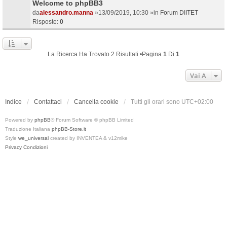
Welcome to phpBB3
da
alessandro.manna
»13/09/2019, 10:30 »in
Forum DIITET
Risposte:
0
La Ricerca Ha Trovato 2 Risultati •Pagina
1
Di
1
Vai A
Indice
Contattaci
Cancella cookie
Tutti gli orari sono
UTC+02:00
Powered by
phpBB
® Forum Software © phpBB Limited
Traduzione Italiana
phpBB-Store.it
Style
we_universal
created by INVENTEA & v12mike
Privacy
Condizioni