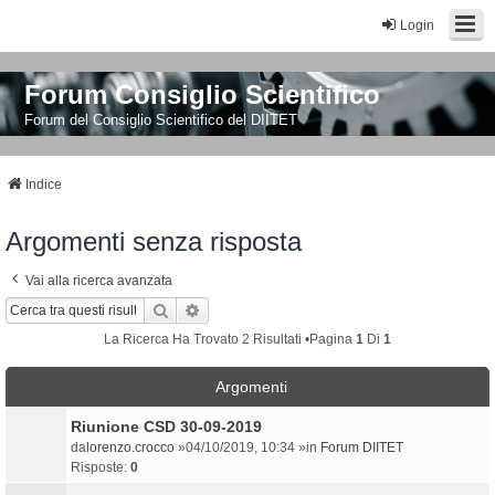
Login
Forum Consiglio Scientifico
Forum del Consiglio Scientifico del DIITET
Indice
Argomenti senza risposta
Vai alla ricerca avanzata
Cerca
Ricerca Avanzata
La Ricerca Ha Trovato 2 Risultati •Pagina
1
Di
1
Argomenti
Riunione CSD 30-09-2019
da
lorenzo.crocco
»04/10/2019, 10:34 »in
Forum DIITET
Risposte:
0