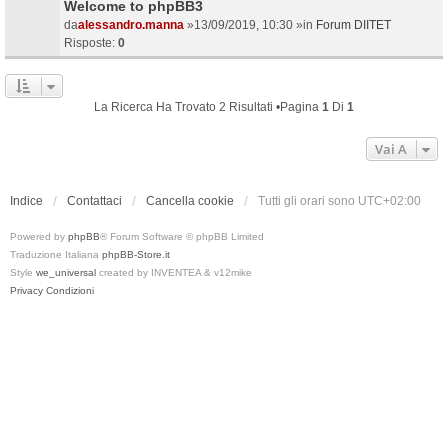
Welcome to phpBB3
da
alessandro.manna
»13/09/2019, 10:30 »in
Forum DIITET
Risposte:
0
La Ricerca Ha Trovato 2 Risultati •Pagina
1
Di
1
Vai A
Indice
Contattaci
Cancella cookie
Tutti gli orari sono
UTC+02:00
Powered by
phpBB
® Forum Software © phpBB Limited
Traduzione Italiana
phpBB-Store.it
Style
we_universal
created by INVENTEA & v12mike
Privacy
Condizioni