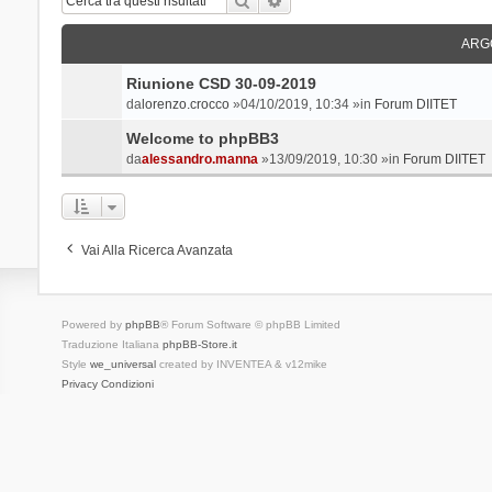
ARG
Riunione CSD 30-09-2019
da
lorenzo.crocco
»04/10/2019, 10:34 »in
Forum DIITET
Welcome to phpBB3
da
alessandro.manna
»13/09/2019, 10:30 »in
Forum DIITET
Vai Alla Ricerca Avanzata
Powered by
phpBB
® Forum Software © phpBB Limited
Traduzione Italiana
phpBB-Store.it
Style
we_universal
created by INVENTEA & v12mike
Privacy
Condizioni