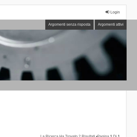
Login
Argomenti senza risposta
Argomenti attivi
La Ricerca Ha Trovato 2 Risultati •Pagina
1
Di
1