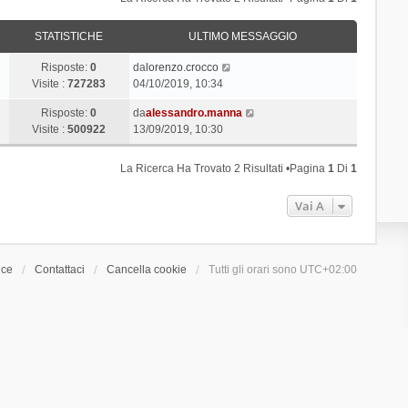
STATISTICHE
ULTIMO MESSAGGIO
Risposte:
0
da
lorenzo.crocco
Visite :
727283
04/10/2019, 10:34
Risposte:
0
da
alessandro.manna
Visite :
500922
13/09/2019, 10:30
La Ricerca Ha Trovato 2 Risultati •Pagina
1
Di
1
Vai A
ice
Contattaci
Cancella cookie
Tutti gli orari sono
UTC+02:00