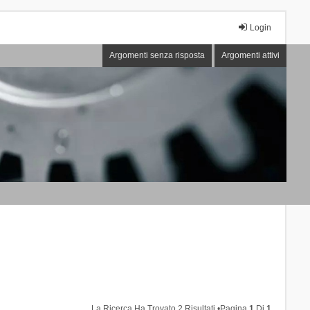
Login
Argomenti senza risposta
Argomenti attivi
La Ricerca Ha Trovato 2 Risultati •Pagina
1
Di
1