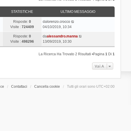
STATISTICHE
ULTIMO MESSAGGIO
Risposte:
0
da
lorenzo.crocco
Visite :
724409
04/10/2019, 10:34
Risposte:
0
da
alessandro.manna
Visite :
498296
13/09/2019, 10:30
La Ricerca Ha Trovato 2 Risultati •Pagina
1
Di
1
Vai A
ice
Contattaci
Cancella cookie
Tutti gli orari sono
UTC+02:00