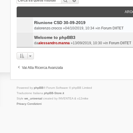
ARG
Riunione CSD 30-09-2019
da
lorenzo.crocco
»04/10/2019, 10:34 »in
Forum DIITET
Welcome to phpBB3
da
alessandro.manna
»13/09/2019, 10:30 »in
Forum DIITET
Vai Alla Ricerca Avanzata
Powered by
phpBB
® Forum Software © phpBB Limited
Traduzione Italiana
phpBB-Store.it
Style
we_universal
created by INVENTEA & v12mike
Privacy
Condizioni