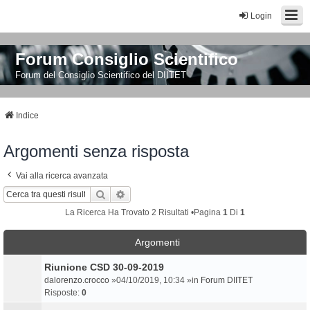
Login
Forum Consiglio Scientifico
Forum del Consiglio Scientifico del DIITET
Indice
Argomenti senza risposta
Vai alla ricerca avanzata
Cerca
Ricerca Avanzata
La Ricerca Ha Trovato 2 Risultati •Pagina
1
Di
1
Argomenti
Riunione CSD 30-09-2019
da
lorenzo.crocco
»04/10/2019, 10:34 »in
Forum DIITET
Risposte:
0