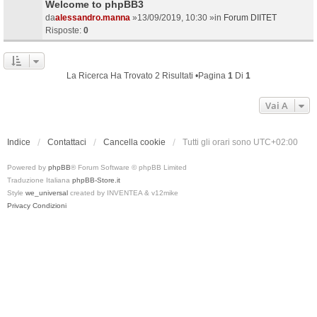
Welcome to phpBB3
da
alessandro.manna
»13/09/2019, 10:30 »in
Forum DIITET
Risposte:
0
La Ricerca Ha Trovato 2 Risultati •Pagina
1
Di
1
Vai A
Indice
Contattaci
Cancella cookie
Tutti gli orari sono
UTC+02:00
Powered by
phpBB
® Forum Software © phpBB Limited
Traduzione Italiana
phpBB-Store.it
Style
we_universal
created by INVENTEA & v12mike
Privacy
Condizioni