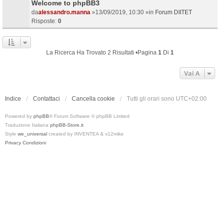
Welcome to phpBB3
da
alessandro.manna
»13/09/2019, 10:30 »in
Forum DIITET
Risposte:
0
La Ricerca Ha Trovato 2 Risultati •Pagina
1
Di
1
Vai A
Indice
Contattaci
Cancella cookie
Tutti gli orari sono
UTC+02:00
Powered by
phpBB
® Forum Software © phpBB Limited
Traduzione Italiana
phpBB-Store.it
Style
we_universal
created by INVENTEA & v12mike
Privacy
Condizioni