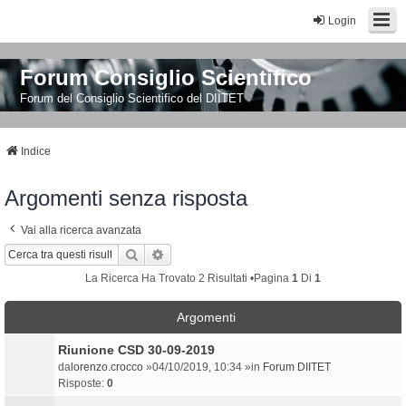
Login
Forum Consiglio Scientifico
Forum del Consiglio Scientifico del DIITET
Indice
Argomenti senza risposta
Vai alla ricerca avanzata
Cerca
Ricerca Avanzata
La Ricerca Ha Trovato 2 Risultati •Pagina
1
Di
1
Argomenti
Riunione CSD 30-09-2019
da
lorenzo.crocco
»04/10/2019, 10:34 »in
Forum DIITET
Risposte:
0