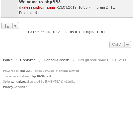
Welcome to phpBB3
da
alessandro.manna
»13/09/2019, 10:30 »in
Forum DIITET
Risposte:
0
La Ricerca Ha Trovato 2 Risultati •Pagina
1
Di
1
Vai A
Indice
Contattaci
Cancella cookie
Tutti gli orari sono
UTC+02:00
Powered by
phpBB
® Forum Software © phpBB Limited
Traduzione Italiana
phpBB-Store.it
Style
we_universal
created by INVENTEA & v12mike
Privacy
Condizioni