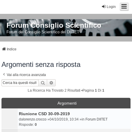
Login
Forum Consiglio Scientifico
Forum del Consiglio Scientifico del DIITET
Indice
Argomenti senza risposta
Vai alla ricerca avanzata
Cerca
Ricerca Avanzata
La Ricerca Ha Trovato 2 Risultati •Pagina
1
Di
1
Argomenti
Riunione CSD 30-09-2019
da
lorenzo.crocco
»04/10/2019, 10:34 »in
Forum DIITET
Risposte:
0