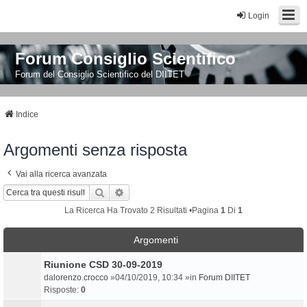
Login
Forum Consiglio Scientifico
Forum del Consiglio Scientifico del DIITET
Indice
Argomenti senza risposta
Vai alla ricerca avanzata
Cerca
Ricerca Avanzata
La Ricerca Ha Trovato 2 Risultati •Pagina
1
Di
1
Argomenti
Riunione CSD 30-09-2019
da
lorenzo.crocco
»04/10/2019, 10:34 »in
Forum DIITET
Risposte:
0