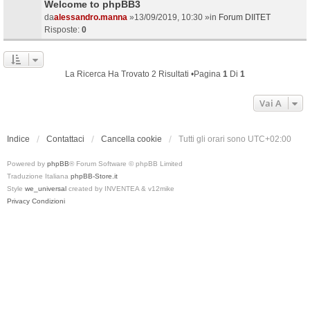
Welcome to phpBB3
da
alessandro.manna
»13/09/2019, 10:30 »in
Forum DIITET
Risposte:
0
La Ricerca Ha Trovato 2 Risultati •Pagina
1
Di
1
Vai A
Indice
Contattaci
Cancella cookie
Tutti gli orari sono
UTC+02:00
Powered by
phpBB
® Forum Software © phpBB Limited
Traduzione Italiana
phpBB-Store.it
Style
we_universal
created by INVENTEA & v12mike
Privacy
Condizioni