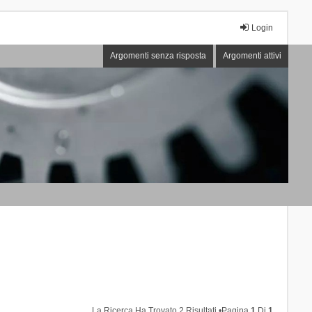
Login
Argomenti senza risposta
Argomenti attivi
La Ricerca Ha Trovato 2 Risultati •Pagina
1
Di
1