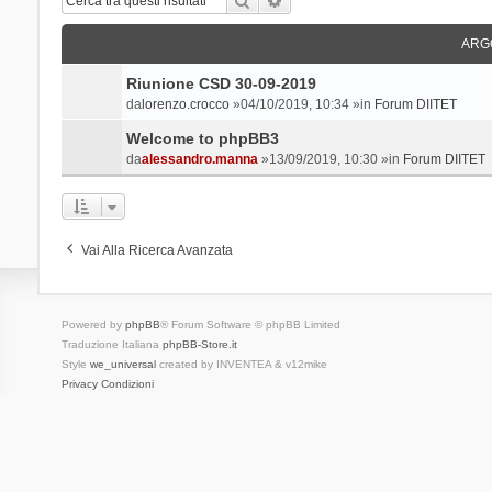
ARG
Riunione CSD 30-09-2019
da
lorenzo.crocco
»04/10/2019, 10:34 »in
Forum DIITET
Welcome to phpBB3
da
alessandro.manna
»13/09/2019, 10:30 »in
Forum DIITET
Vai Alla Ricerca Avanzata
Powered by
phpBB
® Forum Software © phpBB Limited
Traduzione Italiana
phpBB-Store.it
Style
we_universal
created by INVENTEA & v12mike
Privacy
Condizioni