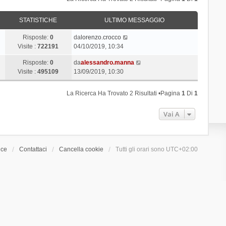
STATISTICHE
ULTIMO MESSAGGIO
Risposte:
0
da
lorenzo.crocco
Visite :
722191
04/10/2019, 10:34
Risposte:
0
da
alessandro.manna
Visite :
495109
13/09/2019, 10:30
La Ricerca Ha Trovato 2 Risultati •Pagina
1
Di
1
Vai A
ice
Contattaci
Cancella cookie
Tutti gli orari sono
UTC+02:00