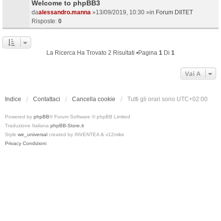
Welcome to phpBB3
da
alessandro.manna
»13/09/2019, 10:30 »in
Forum DIITET
Risposte:
0
La Ricerca Ha Trovato 2 Risultati •Pagina
1
Di
1
Vai A
Indice
Contattaci
Cancella cookie
Tutti gli orari sono
UTC+02:00
Powered by
phpBB
® Forum Software © phpBB Limited
Traduzione Italiana
phpBB-Store.it
Style
we_universal
created by INVENTEA & v12mike
Privacy
Condizioni