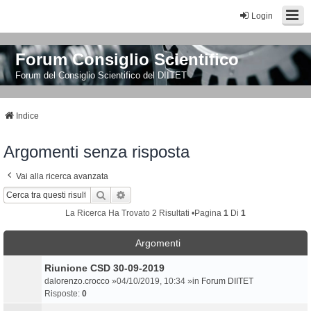
Login
Forum Consiglio Scientifico
Forum del Consiglio Scientifico del DIITET
Indice
Argomenti senza risposta
Vai alla ricerca avanzata
Cerca
Ricerca Avanzata
La Ricerca Ha Trovato 2 Risultati •Pagina
1
Di
1
Argomenti
Riunione CSD 30-09-2019
da
lorenzo.crocco
»04/10/2019, 10:34 »in
Forum DIITET
Risposte:
0