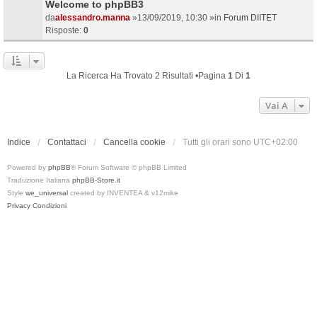
Welcome to phpBB3
da
alessandro.manna
»13/09/2019, 10:30 »in
Forum DIITET
Risposte:
0
La Ricerca Ha Trovato 2 Risultati •Pagina
1
Di
1
Vai A
Indice
Contattaci
Cancella cookie
Tutti gli orari sono
UTC+02:00
Powered by
phpBB
® Forum Software © phpBB Limited
Traduzione Italiana
phpBB-Store.it
Style
we_universal
created by INVENTEA & v12mike
Privacy
Condizioni