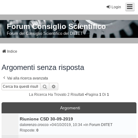
Login
Forum Consiglio Scientifico
Forum del Consiglio Scientifico del DIITET
Indice
Argomenti senza risposta
Vai alla ricerca avanzata
Cerca
Ricerca Avanzata
La Ricerca Ha Trovato 2 Risultati •Pagina
1
Di
1
Argomenti
Riunione CSD 30-09-2019
da
lorenzo.crocco
»04/10/2019, 10:34 »in
Forum DIITET
Risposte:
0