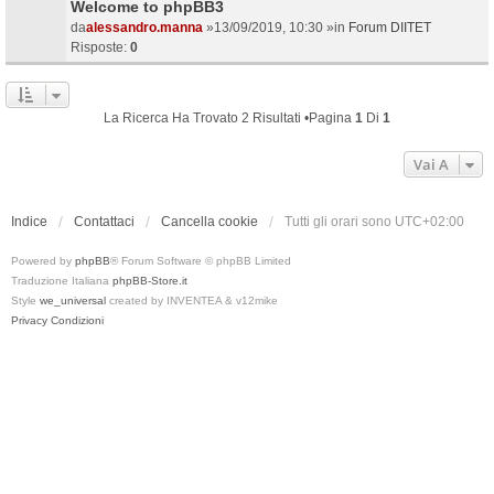
Welcome to phpBB3
da
alessandro.manna
»13/09/2019, 10:30 »in
Forum DIITET
Risposte:
0
La Ricerca Ha Trovato 2 Risultati •Pagina
1
Di
1
Vai A
Indice
Contattaci
Cancella cookie
Tutti gli orari sono
UTC+02:00
Powered by
phpBB
® Forum Software © phpBB Limited
Traduzione Italiana
phpBB-Store.it
Style
we_universal
created by INVENTEA & v12mike
Privacy
Condizioni