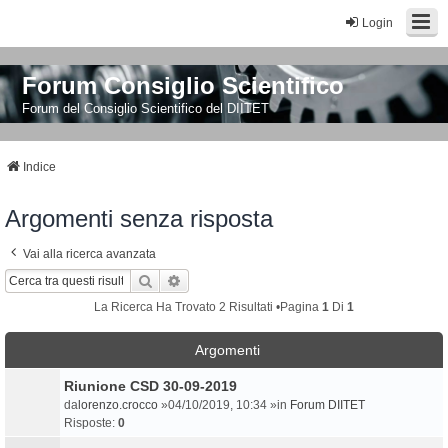
Login
Forum Consiglio Scientifico
Forum del Consiglio Scientifico del DIITET
Indice
Argomenti senza risposta
Vai alla ricerca avanzata
Cerca
Ricerca Avanzata
La Ricerca Ha Trovato 2 Risultati •Pagina
1
Di
1
Argomenti
Riunione CSD 30-09-2019
da
lorenzo.crocco
»04/10/2019, 10:34 »in
Forum DIITET
Risposte:
0