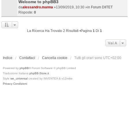
Welcome to phpBB3
da
alessandro.manna
»13/09/2019, 10:30 »in
Forum DIITET
Risposte:
0
La Ricerca Ha Trovato 2 Risultati •Pagina
1
Di
1
Vai A
Indice
Contattaci
Cancella cookie
Tutti gli orari sono
UTC+02:00
Powered by
phpBB
® Forum Software © phpBB Limited
Traduzione Italiana
phpBB-Store.it
Style
we_universal
created by INVENTEA & v12mike
Privacy
Condizioni