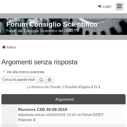
Login
Forum Consiglio Scientifico
Forum del Consiglio Scientifico del DIITET
Indice
Argomenti senza risposta
Vai alla ricerca avanzata
Cerca
Ricerca Avanzata
La Ricerca Ha Trovato 2 Risultati •Pagina
1
Di
1
Argomenti
Riunione CSD 30-09-2019
da
lorenzo.crocco
»04/10/2019, 10:34 »in
Forum DIITET
Risposte:
0