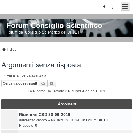
Login
Forum Consiglio Scientifico
Forum del Consiglio Scientifico del DIITET
Indice
Argomenti senza risposta
Vai alla ricerca avanzata
Cerca
Ricerca Avanzata
La Ricerca Ha Trovato 2 Risultati •Pagina
1
Di
1
Argomenti
Riunione CSD 30-09-2019
da
lorenzo.crocco
»04/10/2019, 10:34 »in
Forum DIITET
Risposte:
0