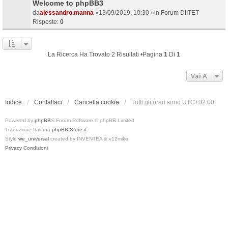
Welcome to phpBB3
da
alessandro.manna
»13/09/2019, 10:30 »in
Forum DIITET
Risposte:
0
La Ricerca Ha Trovato 2 Risultati •Pagina
1
Di
1
Vai A
Indice
Contattaci
Cancella cookie
Tutti gli orari sono
UTC+02:00
Powered by
phpBB
® Forum Software © phpBB Limited
Traduzione Italiana
phpBB-Store.it
Style
we_universal
created by INVENTEA & v12mike
Privacy
Condizioni