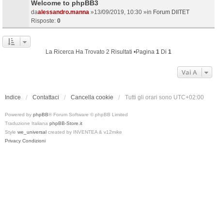
Welcome to phpBB3
da
alessandro.manna
»13/09/2019, 10:30 »in
Forum DIITET
Risposte:
0
La Ricerca Ha Trovato 2 Risultati •Pagina
1
Di
1
Vai A
Indice
Contattaci
Cancella cookie
Tutti gli orari sono
UTC+02:00
Powered by
phpBB
® Forum Software © phpBB Limited
Traduzione Italiana
phpBB-Store.it
Style
we_universal
created by INVENTEA & v12mike
Privacy
Condizioni