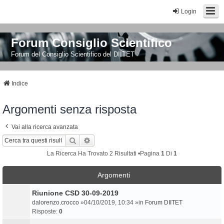
Login
Forum Consiglio Scientifico
Forum del Consiglio Scientifico del DIITET
Indice
Argomenti senza risposta
Vai alla ricerca avanzata
Cerca
Ricerca Avanzata
La Ricerca Ha Trovato 2 Risultati •Pagina
1
Di
1
Argomenti
Riunione CSD 30-09-2019
da
lorenzo.crocco
»04/10/2019, 10:34 »in
Forum DIITET
Risposte:
0