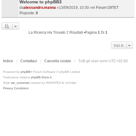
Welcome to phpBB3
da
alessandro.manna
»13/09/2019, 10:30 »in
Forum DIITET
Risposte:
0
La Ricerca Ha Trovato 2 Risultati •Pagina
1
Di
1
Vai A
Indice
Contattaci
Cancella cookie
Tutti gli orari sono
UTC+02:00
Powered by
phpBB
® Forum Software © phpBB Limited
Traduzione Italiana
phpBB-Store.it
Style
we_universal
created by INVENTEA & v12mike
Privacy
Condizioni