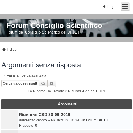
Login
Forum Consiglio Scientifico
Forum del Consiglio Scientifico del DIITET
Indice
Argomenti senza risposta
Vai alla ricerca avanzata
Cerca
Ricerca Avanzata
La Ricerca Ha Trovato 2 Risultati •Pagina
1
Di
1
Argomenti
Riunione CSD 30-09-2019
da
lorenzo.crocco
»04/10/2019, 10:34 »in
Forum DIITET
Risposte:
0