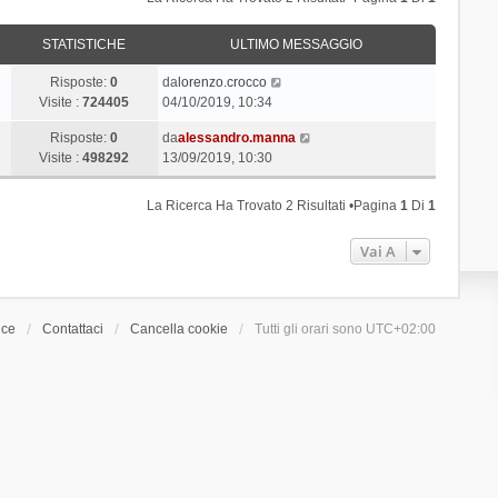
STATISTICHE
ULTIMO MESSAGGIO
Risposte:
0
da
lorenzo.crocco
Visite :
724405
04/10/2019, 10:34
Risposte:
0
da
alessandro.manna
Visite :
498292
13/09/2019, 10:30
La Ricerca Ha Trovato 2 Risultati •Pagina
1
Di
1
Vai A
ice
Contattaci
Cancella cookie
Tutti gli orari sono
UTC+02:00