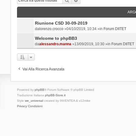
ARG
Riunione CSD 30-09-2019
da
lorenzo.crocco
»04/10/2019, 10:34 »in
Forum DIITET
Welcome to phpBB3
da
alessandro.manna
»13/09/2019, 10:30 »in
Forum DIITET
Vai Alla Ricerca Avanzata
Powered by
phpBB
® Forum Software © phpBB Limited
Traduzione Italiana
phpBB-Store.it
Style
we_universal
created by INVENTEA & v12mike
Privacy
Condizioni