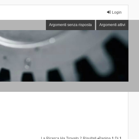
Login
Argomenti senza risposta
Argomenti attivi
La Ricerca Ha Trovato 2 Risultati •Pagina
1
Di
1