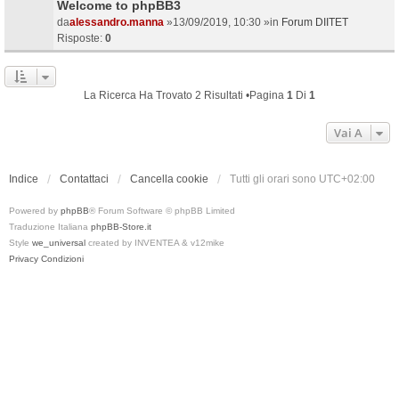
Welcome to phpBB3
da
alessandro.manna
»13/09/2019, 10:30 »in
Forum DIITET
Risposte:
0
La Ricerca Ha Trovato 2 Risultati •Pagina
1
Di
1
Vai A
Indice
Contattaci
Cancella cookie
Tutti gli orari sono
UTC+02:00
Powered by
phpBB
® Forum Software © phpBB Limited
Traduzione Italiana
phpBB-Store.it
Style
we_universal
created by INVENTEA & v12mike
Privacy
Condizioni