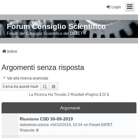
Login
Forum Consiglio Scientifico
Forum del Consiglio Scientifico del DIITET
Indice
Argomenti senza risposta
Vai alla ricerca avanzata
Cerca
Ricerca Avanzata
La Ricerca Ha Trovato 2 Risultati •Pagina
1
Di
1
Argomenti
Riunione CSD 30-09-2019
da
lorenzo.crocco
»04/10/2019, 10:34 »in
Forum DIITET
Risposte:
0