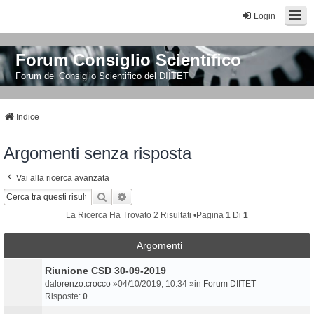
Login
Forum Consiglio Scientifico
Forum del Consiglio Scientifico del DIITET
Indice
Argomenti senza risposta
Vai alla ricerca avanzata
Cerca
Ricerca Avanzata
La Ricerca Ha Trovato 2 Risultati •Pagina
1
Di
1
Argomenti
Riunione CSD 30-09-2019
da
lorenzo.crocco
»04/10/2019, 10:34 »in
Forum DIITET
Risposte:
0