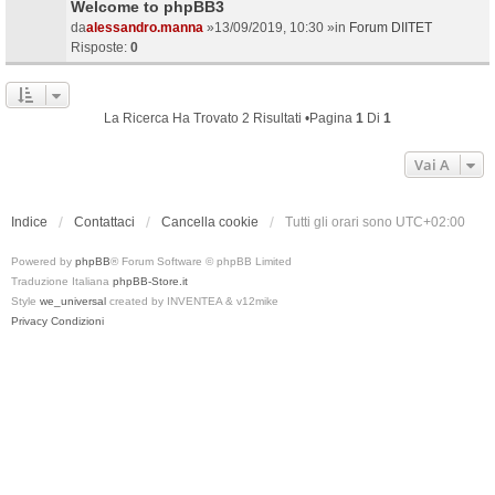
Welcome to phpBB3
da
alessandro.manna
»13/09/2019, 10:30 »in
Forum DIITET
Risposte:
0
La Ricerca Ha Trovato 2 Risultati •Pagina
1
Di
1
Vai A
Indice
Contattaci
Cancella cookie
Tutti gli orari sono
UTC+02:00
Powered by
phpBB
® Forum Software © phpBB Limited
Traduzione Italiana
phpBB-Store.it
Style
we_universal
created by INVENTEA & v12mike
Privacy
Condizioni