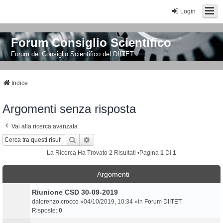
Login
Forum Consiglio Scientifico
Forum del Consiglio Scientifico del DIITET
Indice
Argomenti senza risposta
Vai alla ricerca avanzata
Cerca
Ricerca Avanzata
La Ricerca Ha Trovato 2 Risultati •Pagina
1
Di
1
Argomenti
Riunione CSD 30-09-2019
da
lorenzo.crocco
»04/10/2019, 10:34 »in
Forum DIITET
Risposte:
0