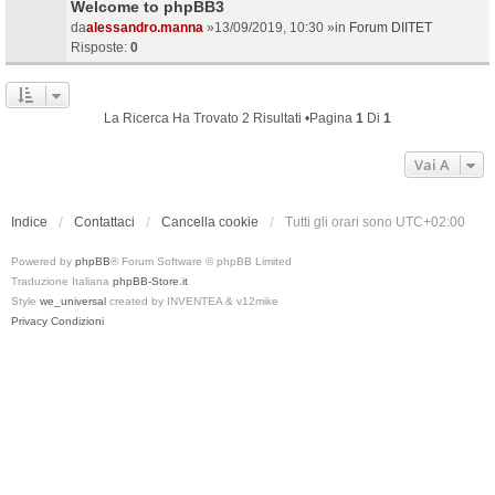
Welcome to phpBB3
da
alessandro.manna
»13/09/2019, 10:30 »in
Forum DIITET
Risposte:
0
La Ricerca Ha Trovato 2 Risultati •Pagina
1
Di
1
Vai A
Indice
Contattaci
Cancella cookie
Tutti gli orari sono
UTC+02:00
Powered by
phpBB
® Forum Software © phpBB Limited
Traduzione Italiana
phpBB-Store.it
Style
we_universal
created by INVENTEA & v12mike
Privacy
Condizioni