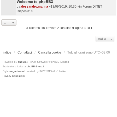
Welcome to phpBB3
da
alessandro.manna
»13/09/2019, 10:30 »in
Forum DIITET
Risposte:
0
La Ricerca Ha Trovato 2 Risultati •Pagina
1
Di
1
Vai A
Indice
Contattaci
Cancella cookie
Tutti gli orari sono
UTC+02:00
Powered by
phpBB
® Forum Software © phpBB Limited
Traduzione Italiana
phpBB-Store.it
Style
we_universal
created by INVENTEA & v12mike
Privacy
Condizioni