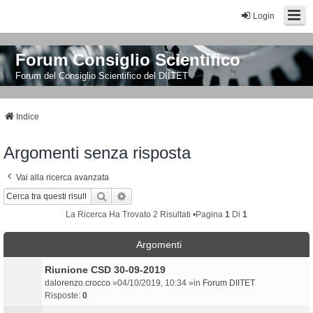
Login
Forum Consiglio Scientifico
Forum del Consiglio Scientifico del DIITET
Indice
Argomenti senza risposta
Vai alla ricerca avanzata
Cerca
Ricerca Avanzata
La Ricerca Ha Trovato 2 Risultati •Pagina
1
Di
1
Argomenti
Riunione CSD 30-09-2019
da
lorenzo.crocco
»04/10/2019, 10:34 »in
Forum DIITET
Risposte:
0