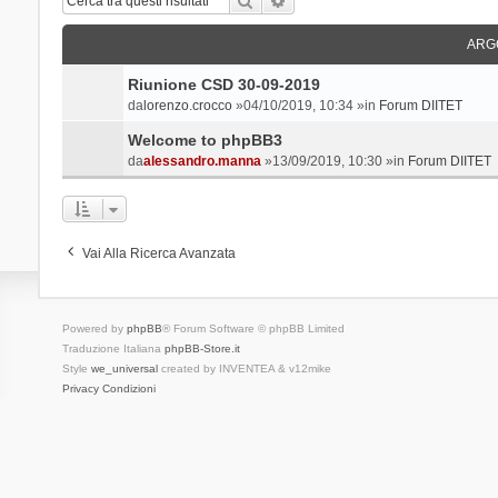
ARG
Riunione CSD 30-09-2019
da
lorenzo.crocco
»04/10/2019, 10:34 »in
Forum DIITET
Welcome to phpBB3
da
alessandro.manna
»13/09/2019, 10:30 »in
Forum DIITET
Vai Alla Ricerca Avanzata
Powered by
phpBB
® Forum Software © phpBB Limited
Traduzione Italiana
phpBB-Store.it
Style
we_universal
created by INVENTEA & v12mike
Privacy
Condizioni