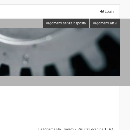
Login
Argomenti senza risposta
Argomenti attivi
La Ricerca Ha Trovato 2 Risultati •Pagina
1
Di
1