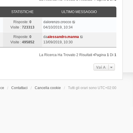
STATISTICHE
ULTIMO MESSAGGIO
Risposte:
0
da
lorenzo.crocco
Visite :
723313
04/10/2019, 10:34
Risposte:
0
da
alessandro.manna
Visite :
495852
13/09/2019, 10:30
La Ricerca Ha Trovato 2 Risultati •Pagina
1
Di
1
Vai A
ice
Contattaci
Cancella cookie
Tutti gli orari sono
UTC+02:00