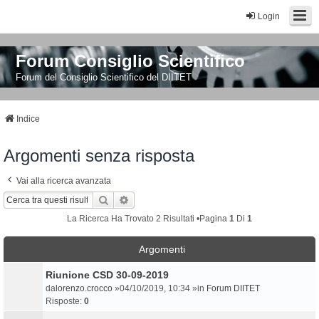
Login
Forum Consiglio Scientifico
Forum del Consiglio Scientifico del DIITET
Indice
Argomenti senza risposta
Vai alla ricerca avanzata
Cerca
Ricerca Avanzata
La Ricerca Ha Trovato 2 Risultati •Pagina
1
Di
1
Argomenti
Riunione CSD 30-09-2019
da
lorenzo.crocco
»04/10/2019, 10:34 »in
Forum DIITET
Risposte:
0