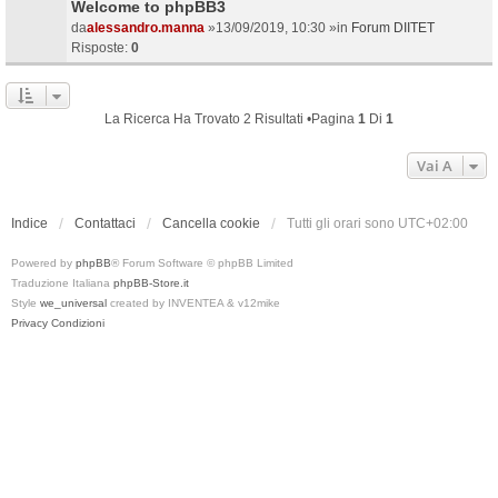
Welcome to phpBB3
da
alessandro.manna
»13/09/2019, 10:30 »in
Forum DIITET
Risposte:
0
La Ricerca Ha Trovato 2 Risultati •Pagina
1
Di
1
Vai A
Indice
Contattaci
Cancella cookie
Tutti gli orari sono
UTC+02:00
Powered by
phpBB
® Forum Software © phpBB Limited
Traduzione Italiana
phpBB-Store.it
Style
we_universal
created by INVENTEA & v12mike
Privacy
Condizioni