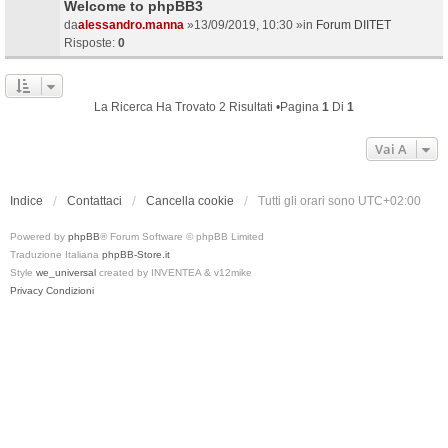
Welcome to phpBB3
da
alessandro.manna
»13/09/2019, 10:30 »in
Forum DIITET
Risposte:
0
La Ricerca Ha Trovato 2 Risultati •Pagina
1
Di
1
Vai A
Indice
Contattaci
Cancella cookie
Tutti gli orari sono
UTC+02:00
Powered by
phpBB
® Forum Software © phpBB Limited
Traduzione Italiana
phpBB-Store.it
Style
we_universal
created by INVENTEA & v12mike
Privacy
Condizioni