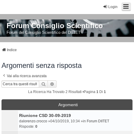
Login
Forum Consiglio Scientifico
Forum del Consiglio Scientifico del DIITET
Indice
Argomenti senza risposta
Vai alla ricerca avanzata
Cerca
Ricerca Avanzata
La Ricerca Ha Trovato 2 Risultati •Pagina
1
Di
1
Argomenti
Riunione CSD 30-09-2019
da
lorenzo.crocco
»04/10/2019, 10:34 »in
Forum DIITET
Risposte:
0