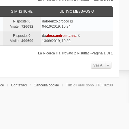
STATISTICHE
ULTIMO MESSAGGIO
Risposte:
0
da
lorenzo.crocco
Visite :
726092
04/10/2019, 10:34
Risposte:
0
da
alessandro.manna
Visite :
499609
13/09/2019, 10:30
La Ricerca Ha Trovato 2 Risultati •Pagina
1
Di
1
Vai A
ice
Contattaci
Cancella cookie
Tutti gli orari sono
UTC+02:00