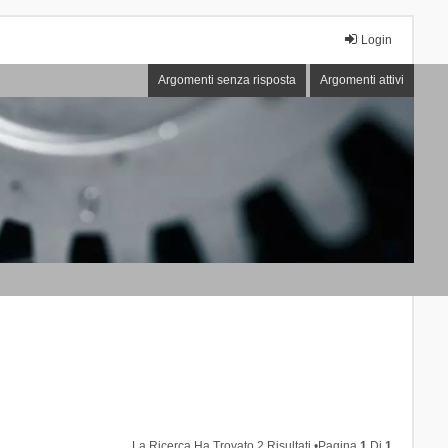
Login
Argomenti senza risposta
Argomenti attivi
La Ricerca Ha Trovato 2 Risultati •Pagina
1
Di
1