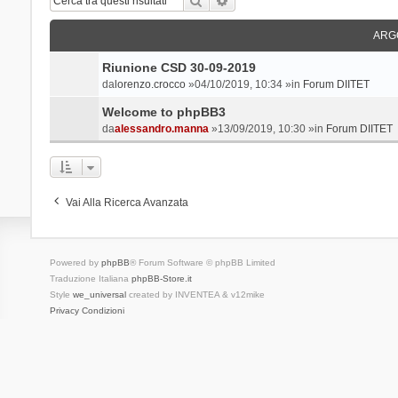
ARG
Riunione CSD 30-09-2019
da
lorenzo.crocco
»04/10/2019, 10:34 »in
Forum DIITET
Welcome to phpBB3
da
alessandro.manna
»13/09/2019, 10:30 »in
Forum DIITET
Vai Alla Ricerca Avanzata
Powered by
phpBB
® Forum Software © phpBB Limited
Traduzione Italiana
phpBB-Store.it
Style
we_universal
created by INVENTEA & v12mike
Privacy
Condizioni