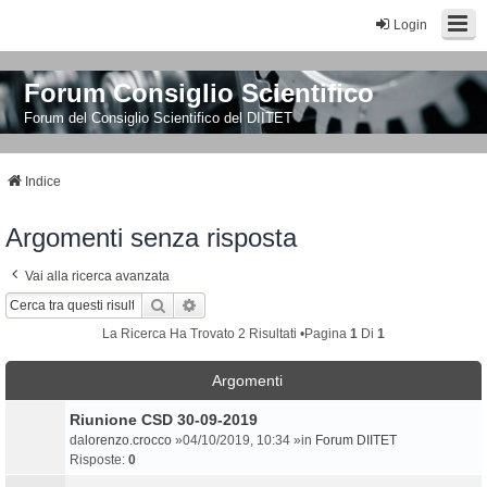
Login
Forum Consiglio Scientifico
Forum del Consiglio Scientifico del DIITET
Indice
Argomenti senza risposta
Vai alla ricerca avanzata
Cerca
Ricerca Avanzata
La Ricerca Ha Trovato 2 Risultati •Pagina
1
Di
1
Argomenti
Riunione CSD 30-09-2019
da
lorenzo.crocco
»04/10/2019, 10:34 »in
Forum DIITET
Risposte:
0