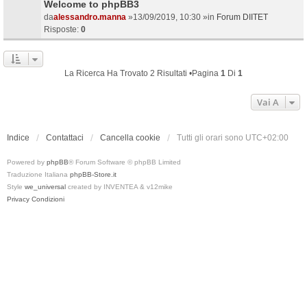
Welcome to phpBB3
da
alessandro.manna
»13/09/2019, 10:30 »in
Forum DIITET
Risposte:
0
La Ricerca Ha Trovato 2 Risultati •Pagina
1
Di
1
Vai A
Indice
Contattaci
Cancella cookie
Tutti gli orari sono
UTC+02:00
Powered by
phpBB
® Forum Software © phpBB Limited
Traduzione Italiana
phpBB-Store.it
Style
we_universal
created by INVENTEA & v12mike
Privacy
Condizioni