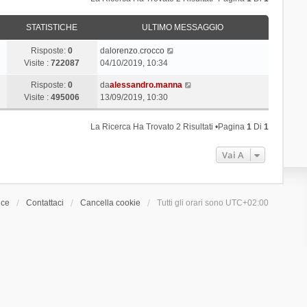
STATISTICHE
ULTIMO MESSAGGIO
Risposte:
0
da
lorenzo.crocco
Visite :
722087
04/10/2019, 10:34
Risposte:
0
da
alessandro.manna
Visite :
495006
13/09/2019, 10:30
La Ricerca Ha Trovato 2 Risultati •Pagina
1
Di
1
Vai A
ice
Contattaci
Cancella cookie
Tutti gli orari sono
UTC+02:00