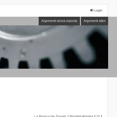
Login
Argomenti senza risposta
Argomenti attivi
La Ricerca Ha Trovato 2 Risultati •Pagina
1
Di
1