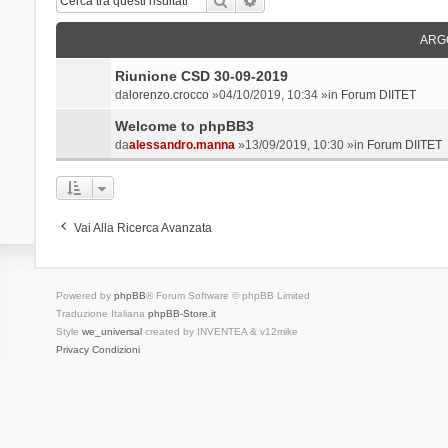
ARG
Riunione CSD 30-09-2019
da
lorenzo.crocco
»04/10/2019, 10:34 »in
Forum DIITET
Welcome to phpBB3
da
alessandro.manna
»13/09/2019, 10:30 »in
Forum DIITET
Vai Alla Ricerca Avanzata
Powered by
phpBB
® Forum Software © phpBB Limited
Traduzione Italiana
phpBB-Store.it
Style
we_universal
created by INVENTEA & v12mike
Privacy
Condizioni