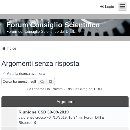
Login
Forum Consiglio Scientifico
Forum del Consiglio Scientifico del DIITET
Indice
Argomenti senza risposta
Vai alla ricerca avanzata
Cerca
Ricerca Avanzata
La Ricerca Ha Trovato 2 Risultati •Pagina
1
Di
1
Argomenti
Riunione CSD 30-09-2019
da
lorenzo.crocco
»04/10/2019, 10:34 »in
Forum DIITET
Risposte:
0