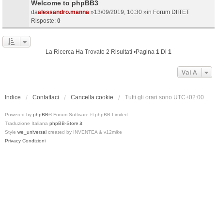
Welcome to phpBB3
da
alessandro.manna
»13/09/2019, 10:30 »in
Forum DIITET
Risposte:
0
La Ricerca Ha Trovato 2 Risultati •Pagina
1
Di
1
Vai A
Indice
Contattaci
Cancella cookie
Tutti gli orari sono
UTC+02:00
Powered by
phpBB
® Forum Software © phpBB Limited
Traduzione Italiana
phpBB-Store.it
Style
we_universal
created by INVENTEA & v12mike
Privacy
Condizioni