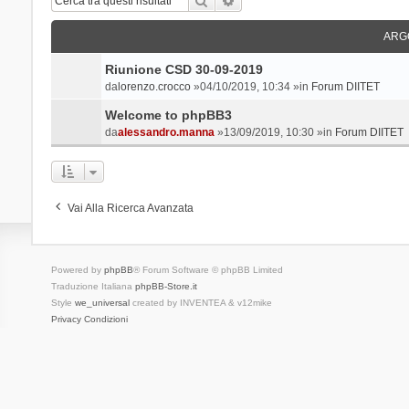
ARG
Riunione CSD 30-09-2019
da
lorenzo.crocco
»04/10/2019, 10:34 »in
Forum DIITET
Welcome to phpBB3
da
alessandro.manna
»13/09/2019, 10:30 »in
Forum DIITET
Vai Alla Ricerca Avanzata
Powered by
phpBB
® Forum Software © phpBB Limited
Traduzione Italiana
phpBB-Store.it
Style
we_universal
created by INVENTEA & v12mike
Privacy
Condizioni