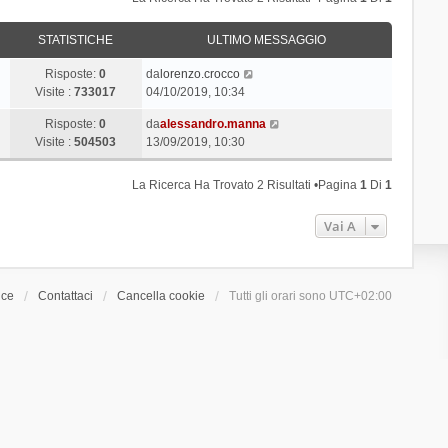
STATISTICHE
ULTIMO MESSAGGIO
Risposte:
0
da
lorenzo.crocco
Visite :
733017
04/10/2019, 10:34
Risposte:
0
da
alessandro.manna
Visite :
504503
13/09/2019, 10:30
La Ricerca Ha Trovato 2 Risultati •Pagina
1
Di
1
Vai A
ice
Contattaci
Cancella cookie
Tutti gli orari sono
UTC+02:00