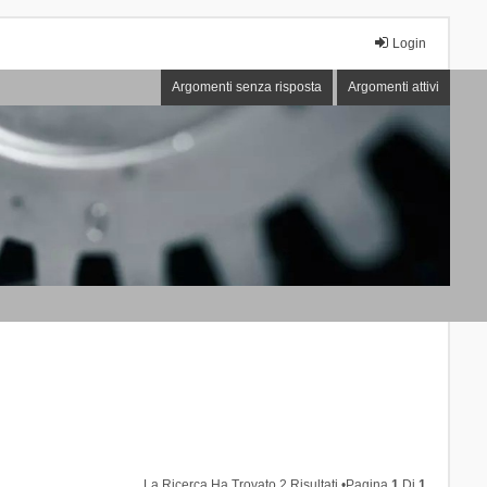
Login
Argomenti senza risposta
Argomenti attivi
La Ricerca Ha Trovato 2 Risultati •Pagina
1
Di
1