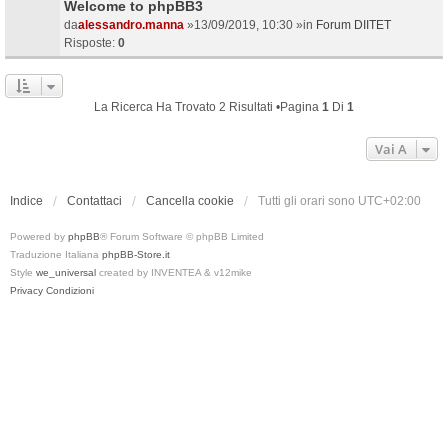
Welcome to phpBB3
da
alessandro.manna
»13/09/2019, 10:30 »in
Forum DIITET
Risposte:
0
La Ricerca Ha Trovato 2 Risultati •Pagina
1
Di
1
Vai A
Indice
Contattaci
Cancella cookie
Tutti gli orari sono
UTC+02:00
Powered by
phpBB
® Forum Software © phpBB Limited
Traduzione Italiana
phpBB-Store.it
Style
we_universal
created by INVENTEA & v12mike
Privacy
Condizioni