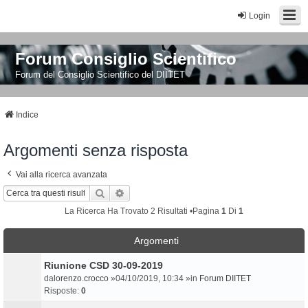
Login
Forum Consiglio Scientifico
Forum del Consiglio Scientifico del DIITET
Indice
Argomenti senza risposta
Vai alla ricerca avanzata
Cerca
Ricerca Avanzata
La Ricerca Ha Trovato 2 Risultati •Pagina
1
Di
1
Argomenti
Riunione CSD 30-09-2019
da
lorenzo.crocco
»04/10/2019, 10:34 »in
Forum DIITET
Risposte:
0