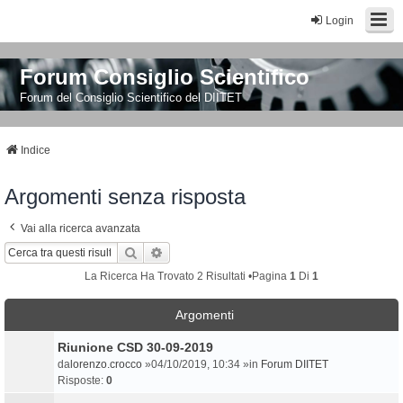
Login
Forum Consiglio Scientifico
Forum del Consiglio Scientifico del DIITET
Indice
Argomenti senza risposta
Vai alla ricerca avanzata
Cerca
Ricerca Avanzata
La Ricerca Ha Trovato 2 Risultati •Pagina
1
Di
1
Argomenti
Riunione CSD 30-09-2019
da
lorenzo.crocco
»04/10/2019, 10:34 »in
Forum DIITET
Risposte:
0