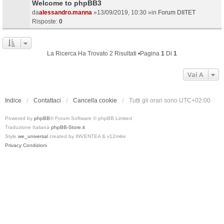
Welcome to phpBB3
da
alessandro.manna
»13/09/2019, 10:30 »in
Forum DIITET
Risposte:
0
La Ricerca Ha Trovato 2 Risultati •Pagina
1
Di
1
Vai A
Indice
Contattaci
Cancella cookie
Tutti gli orari sono
UTC+02:00
Powered by
phpBB
® Forum Software © phpBB Limited
Traduzione Italiana
phpBB-Store.it
Style
we_universal
created by INVENTEA & v12mike
Privacy
Condizioni