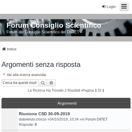
Login
Forum Consiglio Scientifico
Forum del Consiglio Scientifico del DIITET
Indice
Argomenti senza risposta
Vai alla ricerca avanzata
Cerca
Ricerca Avanzata
La Ricerca Ha Trovato 2 Risultati •Pagina
1
Di
1
Argomenti
Riunione CSD 30-09-2019
da
lorenzo.crocco
»04/10/2019, 10:34 »in
Forum DIITET
Risposte:
0