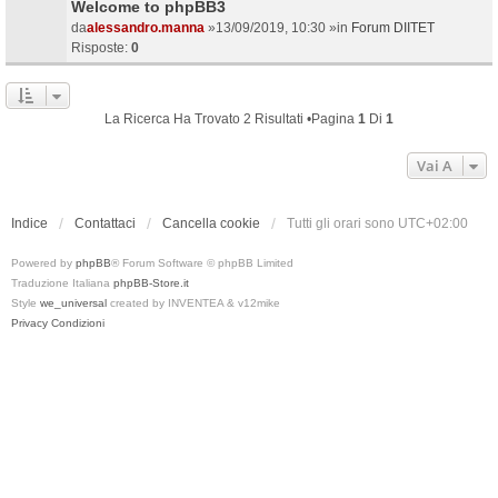
Welcome to phpBB3
da
alessandro.manna
»13/09/2019, 10:30 »in
Forum DIITET
Risposte:
0
La Ricerca Ha Trovato 2 Risultati •Pagina
1
Di
1
Vai A
Indice
Contattaci
Cancella cookie
Tutti gli orari sono
UTC+02:00
Powered by
phpBB
® Forum Software © phpBB Limited
Traduzione Italiana
phpBB-Store.it
Style
we_universal
created by INVENTEA & v12mike
Privacy
Condizioni