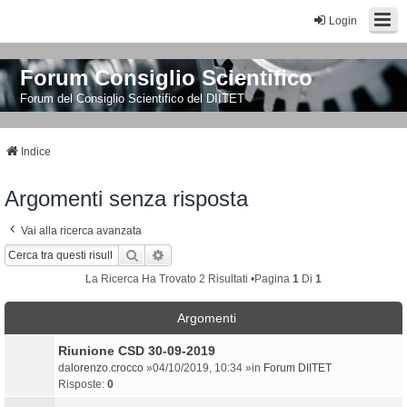
Login
Forum Consiglio Scientifico
Forum del Consiglio Scientifico del DIITET
Indice
Argomenti senza risposta
Vai alla ricerca avanzata
Cerca
Ricerca Avanzata
La Ricerca Ha Trovato 2 Risultati •Pagina
1
Di
1
Argomenti
Riunione CSD 30-09-2019
da
lorenzo.crocco
»04/10/2019, 10:34 »in
Forum DIITET
Risposte:
0