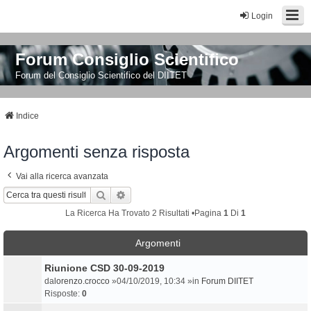
Login
Forum Consiglio Scientifico
Forum del Consiglio Scientifico del DIITET
Indice
Argomenti senza risposta
Vai alla ricerca avanzata
Cerca
Ricerca Avanzata
La Ricerca Ha Trovato 2 Risultati •Pagina
1
Di
1
Argomenti
Riunione CSD 30-09-2019
da
lorenzo.crocco
»04/10/2019, 10:34 »in
Forum DIITET
Risposte:
0