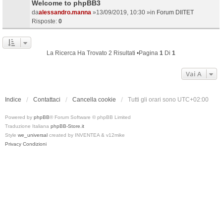
Welcome to phpBB3
da
alessandro.manna
»13/09/2019, 10:30 »in
Forum DIITET
Risposte:
0
La Ricerca Ha Trovato 2 Risultati •Pagina
1
Di
1
Vai A
Indice
Contattaci
Cancella cookie
Tutti gli orari sono
UTC+02:00
Powered by
phpBB
® Forum Software © phpBB Limited
Traduzione Italiana
phpBB-Store.it
Style
we_universal
created by INVENTEA & v12mike
Privacy
Condizioni