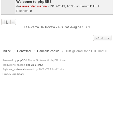
Welcome to phpBB3
da
alessandro.manna
»13/09/2019, 10:30 »in
Forum DIITET
Risposte:
0
La Ricerca Ha Trovato 2 Risultati •Pagina
1
Di
1
Vai A
Indice
Contattaci
Cancella cookie
Tutti gli orari sono
UTC+02:00
Powered by
phpBB
® Forum Software © phpBB Limited
Traduzione Italiana
phpBB-Store.it
Style
we_universal
created by INVENTEA & v12mike
Privacy
Condizioni