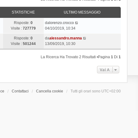
STATISTICHE
ULTIMO MESSAGGIO
Risposte:
0
da
lorenzo.crocco
Visite :
727779
04/10/2019, 10:34
Risposte:
0
da
alessandro.manna
Visite :
501244
13/09/2019, 10:30
La Ricerca Ha Trovato 2 Risultati •Pagina
1
Di
1
Vai A
ice
Contattaci
Cancella cookie
Tutti gli orari sono
UTC+02:00