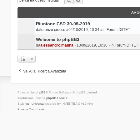
ARG
Riunione CSD 30-09-2019
da
lorenzo.crocco
»04/10/2019, 10:34 »in
Forum DIITET
Welcome to phpBB3
da
alessandro.manna
»13/09/2019, 10:30 »in
Forum DIITET
Vai Alla Ricerca Avanzata
Powered by
phpBB
® Forum Software © phpBB Limited
Traduzione Italiana
phpBB-Store.it
Style
we_universal
created by INVENTEA & v12mike
Privacy
Condizioni