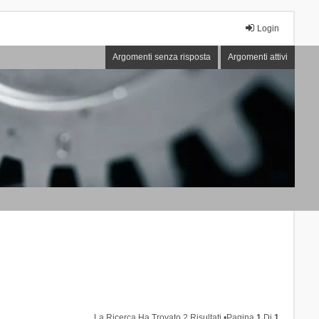
Login
Argomenti senza risposta
Argomenti attivi
La Ricerca Ha Trovato 2 Risultati •Pagina
1
Di
1