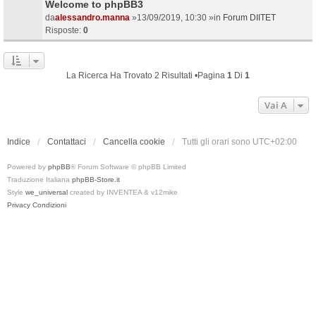
Welcome to phpBB3
da
alessandro.manna
»13/09/2019, 10:30 »in
Forum DIITET
Risposte:
0
La Ricerca Ha Trovato 2 Risultati •Pagina
1
Di
1
Vai A
Indice
Contattaci
Cancella cookie
Tutti gli orari sono
UTC+02:00
Powered by
phpBB
® Forum Software © phpBB Limited
Traduzione Italiana
phpBB-Store.it
Style
we_universal
created by INVENTEA & v12mike
Privacy
Condizioni