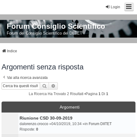
Login
Forum Consiglio Scientifico
Forum del Consiglio Scientifico del DIITET
Indice
Argomenti senza risposta
Vai alla ricerca avanzata
Cerca
Ricerca Avanzata
La Ricerca Ha Trovato 2 Risultati •Pagina
1
Di
1
Argomenti
Riunione CSD 30-09-2019
da
lorenzo.crocco
»04/10/2019, 10:34 »in
Forum DIITET
Risposte:
0