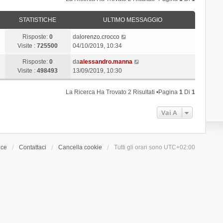
STATISTICHE
ULTIMO MESSAGGIO
Risposte:
0
da
lorenzo.crocco
Visite :
725500
04/10/2019, 10:34
Risposte:
0
da
alessandro.manna
Visite :
498493
13/09/2019, 10:30
La Ricerca Ha Trovato 2 Risultati •Pagina
1
Di
1
Vai A
ice
Contattaci
Cancella cookie
Tutti gli orari sono
UTC+02:00