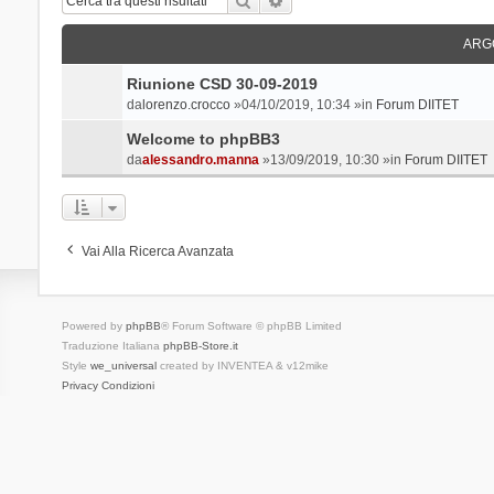
ARG
Riunione CSD 30-09-2019
da
lorenzo.crocco
»04/10/2019, 10:34 »in
Forum DIITET
Welcome to phpBB3
da
alessandro.manna
»13/09/2019, 10:30 »in
Forum DIITET
Vai Alla Ricerca Avanzata
Powered by
phpBB
® Forum Software © phpBB Limited
Traduzione Italiana
phpBB-Store.it
Style
we_universal
created by INVENTEA & v12mike
Privacy
Condizioni