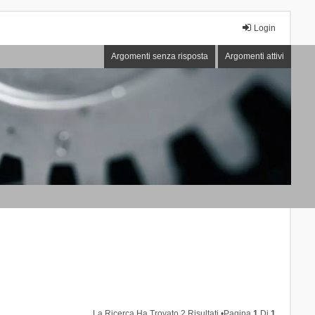
Login
Argomenti senza risposta
Argomenti attivi
La Ricerca Ha Trovato 2 Risultati •Pagina
1
Di
1