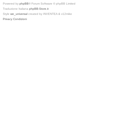
Powered by
phpBB
® Forum Software © phpBB Limited
Traduzione Italiana
phpBB-Store.it
Style
we_universal
created by INVENTEA & v12mike
Privacy
Condizioni