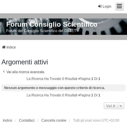
Login
Forum Consiglio Scientifico
Forum del Consiglio Scientifico del DIITET
Indice
Argomenti attivi
Vai alla ricerca avanzata
La Ricerca Ha Trovato 0 Risultati •Pagina
1
Di
1
Nessun argomento o messaggio con questo criterio di ricerca.
La Ricerca Ha Trovato 0 Risultati •Pagina
1
Di
1
Vai A
Indice
Contattaci
Cancella cookie
Tutti gli orari sono
UTC+02:00