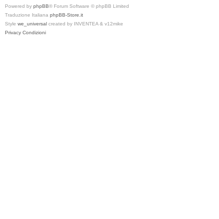
Powered by
phpBB
® Forum Software © phpBB Limited
Traduzione Italiana
phpBB-Store.it
Style
we_universal
created by INVENTEA & v12mike
Privacy
Condizioni