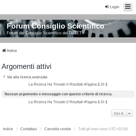
Login
Forum Consiglio Scientifico
Forum del Consiglio Scientifico del DIITET
Indice
Argomenti attivi
Vai alla ricerca avanzata
La Ricerca Ha Trovato 0 Risultati •Pagina
1
Di
1
Nessun argomento o messaggio con questo criterio di ricerca.
La Ricerca Ha Trovato 0 Risultati •Pagina
1
Di
1
Vai A
Indice
Contattaci
Cancella cookie
Tutti gli orari sono
UTC+02:00