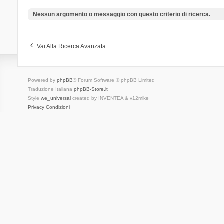
Nessun argomento o messaggio con questo criterio di ricerca.
Vai Alla Ricerca Avanzata
Powered by
phpBB
® Forum Software © phpBB Limited
Traduzione Italiana
phpBB-Store.it
Style
we_universal
created by INVENTEA & v12mike
Privacy
Condizioni