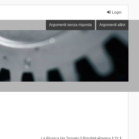
Login
Argomenti senza risposta
Argomenti attivi
La Ricerca Ha Trovato 0 Risultati •Pagina
1
Di
1