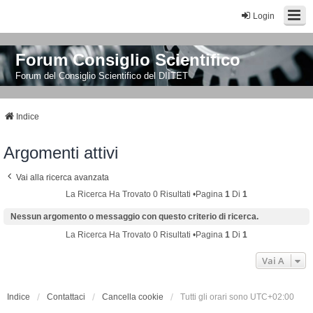
Login
Forum Consiglio Scientifico
Forum del Consiglio Scientifico del DIITET
Indice
Argomenti attivi
Vai alla ricerca avanzata
La Ricerca Ha Trovato 0 Risultati •Pagina
1
Di
1
Nessun argomento o messaggio con questo criterio di ricerca.
La Ricerca Ha Trovato 0 Risultati •Pagina
1
Di
1
Vai A
Indice
Contattaci
Cancella cookie
Tutti gli orari sono
UTC+02:00