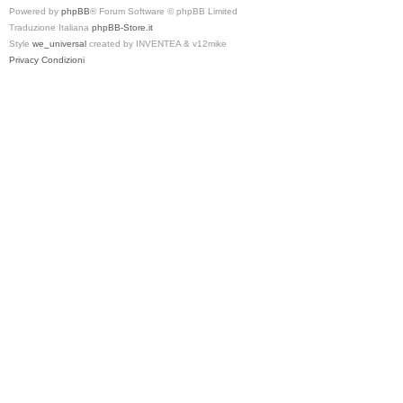
Powered by
phpBB
® Forum Software © phpBB Limited
Traduzione Italiana
phpBB-Store.it
Style
we_universal
created by INVENTEA & v12mike
Privacy
Condizioni