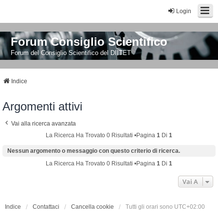
Login
Forum Consiglio Scientifico
Forum del Consiglio Scientifico del DIITET
Indice
Argomenti attivi
Vai alla ricerca avanzata
La Ricerca Ha Trovato 0 Risultati •Pagina
1
Di
1
Nessun argomento o messaggio con questo criterio di ricerca.
La Ricerca Ha Trovato 0 Risultati •Pagina
1
Di
1
Vai A
Indice
Contattaci
Cancella cookie
Tutti gli orari sono
UTC+02:00