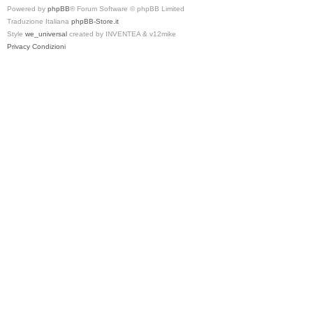
Powered by
phpBB
® Forum Software © phpBB Limited
Traduzione Italiana
phpBB-Store.it
Style
we_universal
created by INVENTEA & v12mike
Privacy
Condizioni